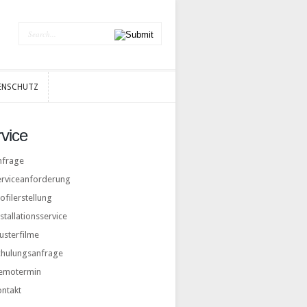
ENSCHUTZ
ENSCHUTZ
vice
nfrage
erviceanforderung
ofilerstellung
stallationsservice
usterfilme
chulungsanfrage
emotermin
ontakt