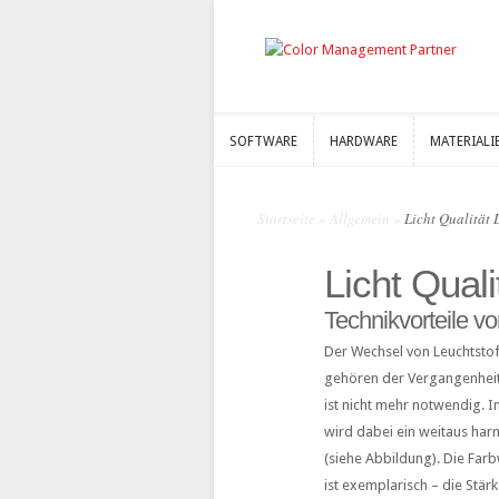
SOFTWARE
HARDWARE
MATERIALI
SOFTWARE
HARDWARE
MATERIALI
Startseite
»
Allgemein
»
Licht Qualität
Licht Qual
Technikvorteile v
Der Wechsel von Leuchtstof
gehören der Vergangenheit
ist nicht mehr notwendig. 
wird dabei ein weitaus har
(siehe Abbildung). Die Farb
ist exemplarisch – die Stärk