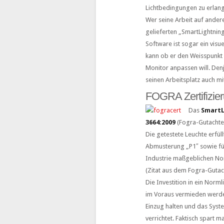
Lichtbedingungen zu erlan
Wer seine Arbeit auf andere
gelieferten „SmartLightning
Software ist sogar ein vis
kann ob er den Weisspunkt 
Monitor anpassen will. Den
seinen Arbeitsplatz auch m
FOGRA Zertifizie
Das
SmartL
3664:2009
(Fogra-Gutachte
Die getestete Leuchte erfül
Abmusterung „P1″ sowie für
Industrie maßgeblichen Nor
(Zitat aus dem Fogra-Gutac
Die Investition in ein Norm
im Voraus vermieden werden
Einzug halten und das Syste
verrichtet. Faktisch spart 