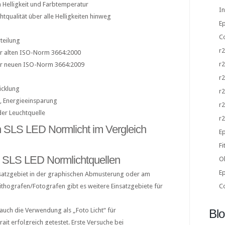
in Helligkeit und Farbtemperatur
I
tqualität über alle Helligkeiten hinweg
E
Co
teilung
r
er alten ISO-Norm 3664:2000
r
er neuen ISO-Norm 3664:2009
r
icklung
r
, Energieeinsparung
r
der Leuchtquelle
r
n SLS LED Normlicht im Vergleich
E
F
r SLS LED Normlichtquellen
O
Ep
satzgebiet in der graphischen Abmusterung oder am
ithografen/Fotografen gibt es weitere Einsatzgebiete für
C
auch die Verwendung als „Foto Licht“ für
Bl
ait erfolgreich getestet. Erste Versuche bei