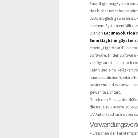
SmartLightningSystem stufen
das bisher unter konventio
LEDs möglich gewesen ist. 
in einem System entfällt da
Die von
LacunaSolution
n
SmartLightningSystem
b
einem „Lightboard“, einem 
Software. In der Software 
verfügbar ist – lässt sich 
Kelvin und eine Helligkeit v
handelsüblichen Spektralfo
basierend auf warmweissen,
gewählte Lichtart.
Durch den Einsatz der 400
die neue ISO-Norm 3664:200
UV Anteil lässt sich dabei so
Verwendungsvorte
– Erreichen der Farbtemp