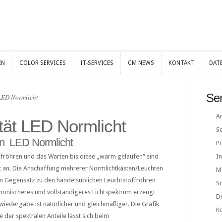
EN
COLOR SERVICES
IT-SERVICES
CM NEWS
KONTAKT
DAT
EN
COLOR SERVICES
IT-SERVICES
CM NEWS
KONTAKT
DAT
Ser
 LED Normlicht
A
ität LED Normlicht
S
on LED Normlicht
Pr
fröhren und das Warten bis diese „warm gelaufen“ sind
In
 an. Die Anschaffung mehrerer Normlichtkästen/Leuchten
M
Im Gegensatz zu den handelsüblichen Leuchtstoffröhren
S
monischeres und vollständigeres Lichtspektrum erzeugt
D
wiedergabe ist natürlicher und gleichmäßiger. Die Grafik
K
e der spektralen Anteile lässt sich beim