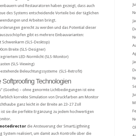
Ju
tenbauern und Restauratoren haben gezeigt, dass auch
N
reue des Systems entscheidende Vorteile bei der täglichen
Anwendungen und Arbeiten bringt.
J
rderungen gerecht zu werden und das Potential dieser
D
l auszuschöpfen gibt es mehrere Einbauvarianten:
N
mit Schwenkarm (SLS-Desktop)
A
00cm Breite (SLS-Designer)
Ap
ntegriertem LED-Normlicht (SLS-Monitor)
J
kasten (SLS-Viewing)
D
bestehende Beleuchtungssysteme (SLS-Retrofit)
N
e Softproofing Technologien
S
ts“ (Goethe) – ohne genormte Lichtbedingungen ist eine
Ju
 farblich korrekte Simulation von Druckfarben am Monitor
M
ichthaube ganz leicht in der Breite an 23-27 Zoll
F
, ist sie die perfekte Ergänzung zu jedem hochwertigen
nitor.
N
motedirector
die Ansteuerung der SmartLigthning
O
g System realisiert, um damit auch Kontrolle über die
A