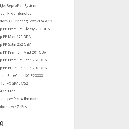
nkJet ReproFilm Systeme
pson Proof Bundles
lorGATE Printing Software V 10
2p PP Premium Glossy 251 OBA
2p PP Matt 172 OBA
2p PP Satin 252 OBA
2p PP Premium Matt 201 OBA
2p PP Premium Satin 251 OBA
2p PP Premium Satin 201 OBA
pson SureColor SC-P20000
it für FOGRA51/52
ki C911dn
son perfect 4Film Bundle
olorserver ZePrA
og