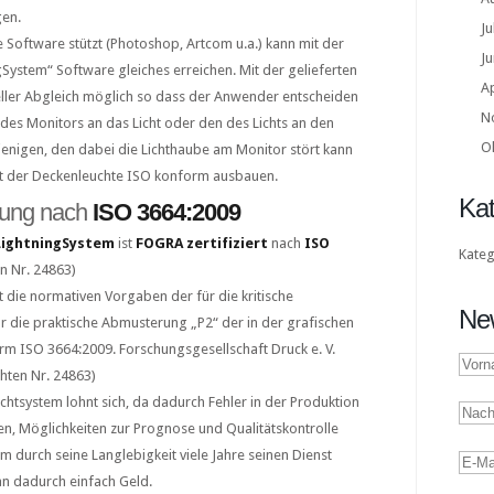
gen.
Ju
 Software stützt (Photoshop, Artcom u.a.) kann mit der
Ju
System“ Software gleiches erreichen. Mit der gelieferten
Ap
ueller Abgleich möglich so dass der Anwender entscheiden
N
des Monitors an das Licht oder den des Lichts an den
O
jenigen, den dabei die Lichthaube am Monitor stört kann
it der Deckenleuchte ISO konform ausbauen.
Kat
rung nach
ISO 3664:2009
ightningSystem
ist
FOGRA zertifiziert
nach
ISO
Kateg
n Nr. 24863)
lt die normativen Vorgaben der für die kritische
New
 die praktische Abmusterung „P2“ der in der grafischen
m ISO 3664:2009. Forschungsgesellschaft Druck e. V.
hten Nr. 24863)
lichtsystem lohnt sich, da dadurch Fehler in der Produktion
, Möglichkeiten zur Prognose und Qualitätskontrolle
m durch seine Langlebigkeit viele Jahre seinen Dienst
man dadurch einfach Geld.