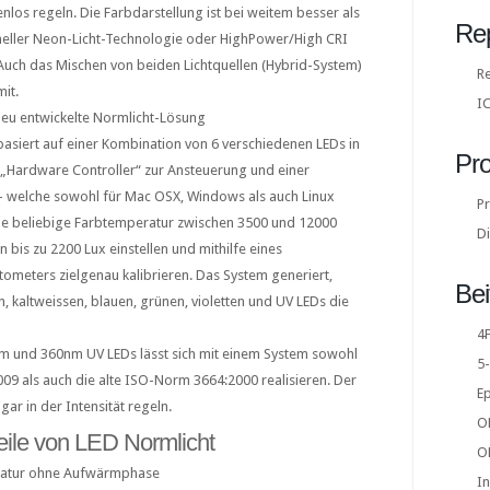
los regeln. Die Farbdarstellung ist bei weitem besser als
Rep
neller Neon-Licht-Technologie oder HighPower/High CRI
Auch das Mischen von beiden Lichtquellen (Hybrid-System)
Re
mit.
IC
eu entwickelte Normlicht-Lösung
asiert auf einer Kombination von 6 verschiedenen LEDs in
Pro
„Hardware Controller“ zur Ansteuerung und einer
– welche sowohl für Mac OSX, Windows als auch Linux
P
eine beliebige Farbtemperatur zwischen 3500 und 12000
Di
on bis zu 2200 Lux einstellen und mithilfe eines
tometers zielgenau kalibrieren. Das System generiert,
Bei
 kaltweissen, blauen, grünen, violetten und UV LEDs die
4F
nm und 360nm UV LEDs lässt sich mit einem System sowohl
5-
9 als auch die alte ISO-Norm 3664:2000 realisieren. Der
E
gar in der Intensität regeln.
O
ile von LED Normlicht
O
eratur ohne Aufwärmphase
I