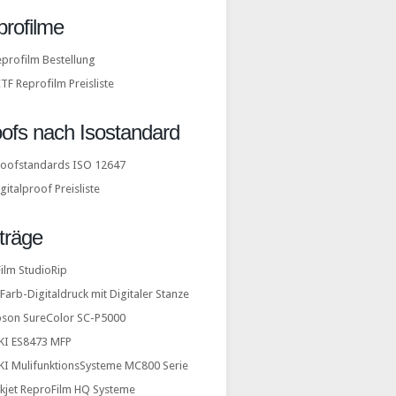
rofilme
profilm Bestellung
TF Reprofilm Preisliste
ofs nach Isostandard
roofstandards ISO 12647
gitalproof Preisliste
träge
ilm StudioRip
Farb-Digitaldruck mit Digitaler Stanze
pson SureColor SC-P5000
KI ES8473 MFP
KI MulifunktionsSysteme MC800 Serie
nkjet ReproFilm HQ Systeme