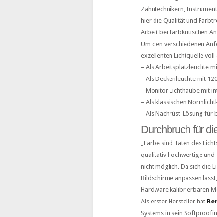
Zahntechnikern, Instrumen
hier die Qualität und Farbt
Arbeit bei farbkritischen 
Um den verschiedenen Anfo
exzellenten Lichtquelle vol
– Als Arbeitsplatzleuchte 
– Als Deckenleuchte mit 12
– Monitor Lichthaube mit i
– Als klassischen Normlicht
– Als Nachrüst-Lösung für 
Durchbruch für di
„Farbe sind Taten des Lich
qualitativ hochwertige und
nicht möglich. Da sich die L
Bildschirme anpassen lässt
Hardware kalibrierbaren Mo
Als erster Hersteller hat
Re
Systems in sein Softproofin