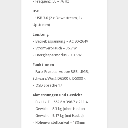
– Frequenz: 50 – 76 Hz
USB
– USB 3.0 (2 x Downstream, 1x
Upstream)
Leistung
– Betriebsspannung – AC 90-264V
– Stromverbrauch – 36.7 W
– Energiesparmodus – <0.5 W
Funktionen
– Farb-Presets: Adobe RGB, sRGB,
Schwarz/Weiß, D6500 k, D5000 k
– OSD Sprache 17
Abmessungen und Gewicht
– B x H x T – 652.8 x 396.7 x 211.4
– Gewicht – 8.3 kg (ohne Haube)
– Gewicht – 9.17 kg (mit Haube)
– Höhenverstellbarkeit – 130mm