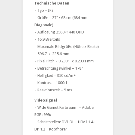
Technische Daten
– Typ – IPS
– Größe – 27“ / 68 cm (684 mm
Diagonale)
– Auflösung 2560×1440 QHD
– 16:9 Breitbild
– Maximale Bildgröße (Höhe x Breite)
– 596.7 x 335.6 mm
– Pixel Pitch – 0.2331 x 0.2331 mm
– Betrachtungswinkel – 178°
– Helligkeit – 350 cd/m ²
– Kontrast – 1000:1
– Reaktionszeit – 5 ms
V
ideosignal
– Wide Gamut Farbraum – Adobe
RGB: 99%
– Schnittstellen: DVI-DL + HFMI 1.4 +
DP 1.2 + Kopfhörer