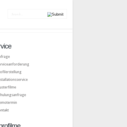
vice
nfrage
erviceanforderung
ofilerstellung
stallationsservice
usterfilme
chulungsanfrage
emotermin
ontakt
rofilme