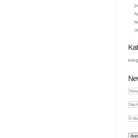
Ju
Ap
N
O
Kat
Kateg
New