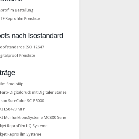
profilm Bestellung
TF Reprofilm Preisliste
ofs nach Isostandard
roofstandards ISO 12647
gitalproof Preisliste
träge
ilm StudioRip
Farb-Digitaldruck mit Digitaler Stanze
pson SureColor SC-P5000
KI ES8473 MFP
KI MulifunktionsSysteme MC800 Serie
nkjet ReproFilm HQ Systeme
nkJet ReproFilm Systeme