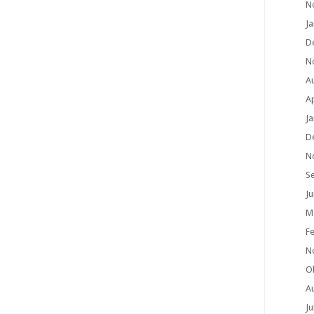
N
J
D
N
A
Ap
J
D
N
S
Ju
M
F
N
O
A
Ju