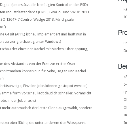
igital (unterstützt alle benötigten Kontrollen des PSD)
Re
sten Industriestandards (CRPC, GRACoL und SWOP 2013
IC
 ISO 12647-7 Control Wedge 2013, Für digitale
oof)
Pro
e 64 Bit (APPE) ist neu implementiert und läuft nun in
is zu vier gleichzeitig unter Windows)
P
schau der einzelnen Kachel mit Marken, Überlappung,
Di
e des Abstandes von der Ecke zur ersten Öse)
Bei
chnittmarken können nun für Seite, Bogen und Kachel
4F
en)
5-
schrittsanzeige, Einzelne Jobs können gestoppt werden)
E
Sammelform Vorschau lädt deutlich schneller, Voransicht
O
 Jobs in der Jobansicht)
O
ht mehr automatisch der letzte Clone ausgewählt, sondern
I
nutzeroberfläche, die unter anderem den Weisspunkt
I