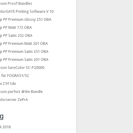
pson Proof Bundles
lorGATE Printing Software V 10
2p PP Premium Glossy 251 OBA
2p PP Matt 172 OBA
2p PP Satin 252 OBA
2p PP Premium Matt 201 OBA
2p PP Premium Satin 251 OBA
2p PP Premium Satin 201 OBA
pson SureColor SC-P20000
it für FOGRA51/52
ki C911dn
son perfect 4Film Bundle
olorserver ZePrA
og
li 2018