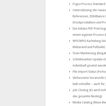
Fogra Process Standard D
Unterstützung der neue
Referenzen, IDEAlliance
Druckproduktion und Pr
Die Adobe PDF Print Engin
einem eigenen Prozess (b
WYSIWYG Kachelung (Vor
Kleberand und Fußzeile)
Ösen Markierung (Eingab
Schnittmarken Update (S
individuell gesetzt werd
File Import Status (Fort
Verbesserte Voransicht (
lädt schneller – auch für
Job Cloning (Es wird nic
das gesamte Nesting)
Media Catalog (Neue Be