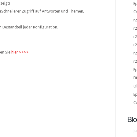
zeigt)
E
 (Schnellerer Zugriff auf Antworten und Themen,
Co
r
n Bestandteil jeder Konfiguration.
r
r
r
den Sie
hier >>>>
r
r
E
F
O
Ep
C
Bl
Ju